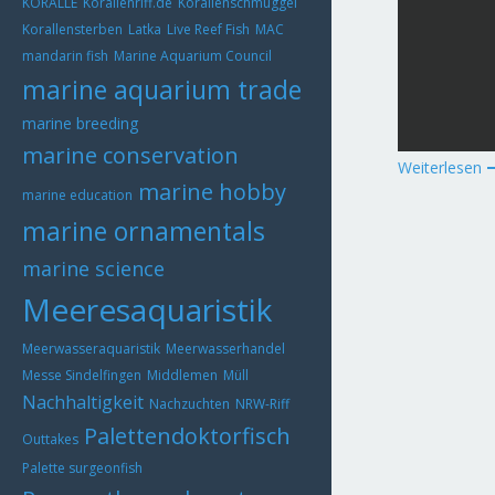
KORALLE
Korallenriff.de
Korallenschmuggel
Korallensterben
Latka
Live Reef Fish
MAC
mandarin fish
Marine Aquarium Council
marine aquarium trade
marine breeding
marine conservation
Weiterlesen
marine hobby
marine education
marine ornamentals
marine science
Meeresaquaristik
Meerwasseraquaristik
Meerwasserhandel
Messe Sindelfingen
Middlemen
Müll
Nachhaltigkeit
Nachzuchten
NRW-Riff
Palettendoktorfisch
Outtakes
Palette surgeonfish