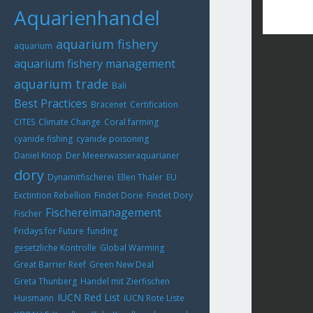
Aquarienhandel
aquarium fishery
aquarium
aquarium fishery management
aquarium trade
Bali
Best Practices
Bracenet
Certification
CITES
Climate Change
Coral farming
cyanide fishing
cyanide poisoning
Daniel Knop
Der Meeerwasseraquarianer
dory
Dynamitfischerei
Ellen Thaler
EU
Exctintion Rebellion
Findet Dorie
Findet Dory
Fischereimanagement
Fischer
Fridays for Future
funding
gesetzliche Kontrolle
Global Warming
Great Barrier Reef
Green New Deal
Greta Thunberg
Handel mit Zierfischen
IUCN Red List
Huismann
IUCN Rote Liste