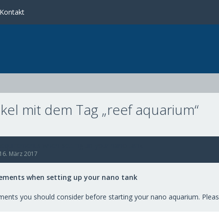
Kontakt
ikel mit dem Tag „reef aquarium“
Requirements when setting up your nano tank
16. März 2017
rements when setting up your nano tank
ments you should consider before starting your nano aquarium. Please