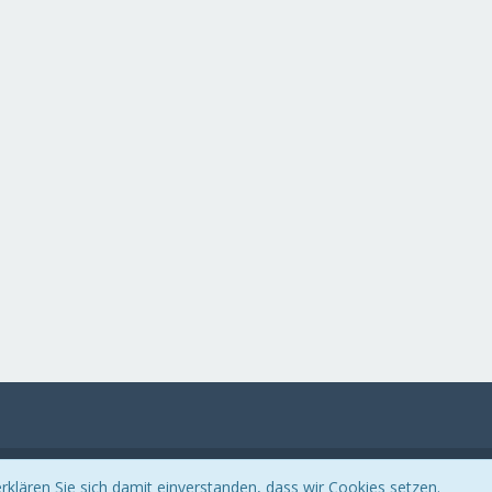
Community-Software:
WoltLab Suite™ 3.0.27
klären Sie sich damit einverstanden, dass wir Cookies setzen.