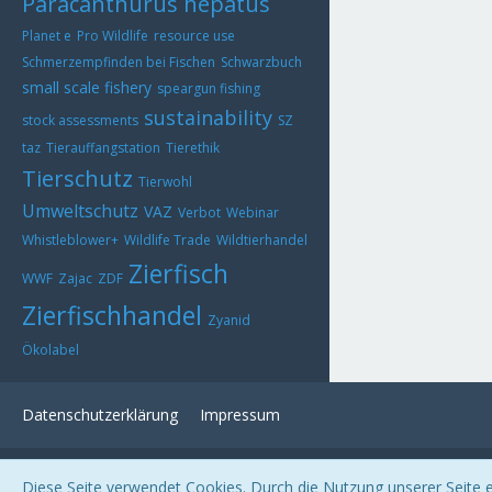
Paracanthurus hepatus
Planet e
Pro Wildlife
resource use
Schmerzempfinden bei Fischen
Schwarzbuch
small scale fishery
speargun fishing
sustainability
stock assessments
SZ
taz
Tierauffangstation
Tierethik
Tierschutz
Tierwohl
Umweltschutz
VAZ
Verbot
Webinar
Whistleblower+
Wildlife Trade
Wildtierhandel
Zierfisch
WWF
Zajac
ZDF
Zierfischhandel
Zyanid
Ökolabel
Datenschutzerklärung
Impressum
Diese Seite verwendet Cookies. Durch die Nutzung unserer Seite er