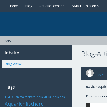
Home
Blog
AquarioScenario
SAIA Fischlisten
SAIA
Blog-Art
Inhalte
Blog-Artikel
Basic 
ESAIA
Tags
Basic Requi
Basic require
104
99
animal welfare
Aquakultur
Aquarien
Aquarienfischerei